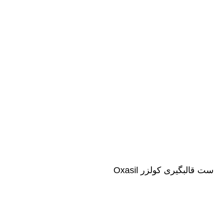
سفارش هستن .
ست قالبگیری کولزر Oxasil
تومان
تومان
ناموجود