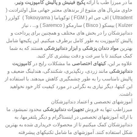
ما در میرزا طب با ارائه
پکیج فینیش و پالیش کامپوزیت ونیر
،
حاوی متریال های متنوع از برندهای معتبر جهانی مثل اولترادنت (
Ultradent ) اف جی ام ( FGM ) توکویاما ( Tokouyama ) کولزر (
Kulzer ) بیسکو ( Bisco ) سارمکو ( Saremco ) و... ، نیاز
دندانپزشکان را در بخش های مختلف و همچنین برای پرداخت و
پالیش کامپوزیت به طور کامل برطرف میکنیم. این پکیجها شامل
بهترین
مواد دندان پزشکی
و
ابزار دندانپزشکی
هستند که به شما
کمک میکنند تا با سرعت و دقت بیشتری کار کنید.
علاوه بر این،
کیتهای اختصاصی
ما مشکلات رایج در
کامپوزیت
دندانپزشکی
مانند زردی، رنگپذیری، شکنندگی، هندلینگ ضعیف و
پالیش نامناسب را به طور چشمگیری کاهش میدهند. با استفاده از
این کیتها، دیگر نیازی به نگرانی در مورد کیفیت کار خود نخواهید
داشت.
آموزشهای تخصصی و اعتماد دندانپزشکان
میرزاطب تنها به فروش
تجهیزات دندانپزشکی
محدود نمیشود. ما
با ارائه آموزشهای تخصصی در اینستاگرام و دیگر پلتفرمها، به
دندانپزشکان کمک میکنیم تا از محصولات خریداری شده به بهترین
شکل استفاده کنند. آموزشهای ما شامل تکنیکهای پیشرفته