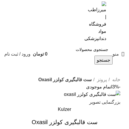
0901-644-8336
منو
0
تومان
ورود / ثبت نام
جستجو
خانه
پروتز
ست قالبگیری کولزر Oxasil
-3%
اتمام موجودی
بزرگنمایی تصویر
Kulzer
ست قالبگیری کولزر Oxasil