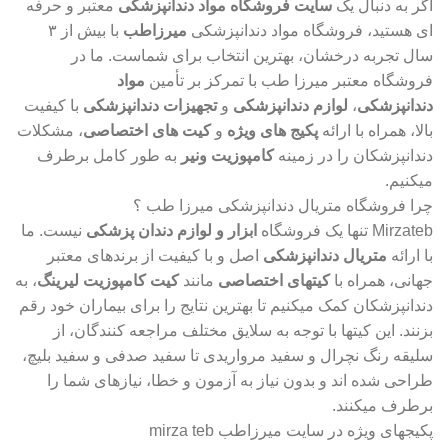
اگر به دنبال یک
سایت فروشگاه مواد دندانپزشکی
معتبر و حرفه
ای هستید، فروشگاه مواد دندانپزشکی
میرزاطب
با بیش از ۳
سال تجربه درخشان، بهترین انتخاب برای شماست. ما در
فروشگاه معتبر میرزا طب با تمرکز بر تأمین
مواد
دندانپزشکی
،
لوازم دندانپزشکی
و
تجهیزات دندانپزشکی
با کیفیت
بالا، همراه با ارائه
پکیج های ویژه
و
کیت های اختصاصی
، مشکلات
دندانپزشکان را در زمینه
کامپوزیت ونیر
به طور کامل برطرف
میکنیم.
چرا فروشگاه متریال دندانپزشکی میرزا طب ؟
Mirzateb تنها یک فروشگاه
ابزار و لوازم دندان پزشکی
نیست. ما
با ارائه
متریال دندانپزشکی
اصل و با کیفیت از برندهای معتبر
جهانی، همراه با
کیتهای اختصاصی
مانند
کیت کامپوزیت لیرینگ
، به
دندانپزشکان کمک میکنیم تا بهترین نتایج را برای بیماران خود رقم
بزنند. این کیتها با توجه به سلایق مختلف مراجعه کنندگان، از
سلیقه رنگ نچرال و سفید مرواریدی تا سفید صدفی و سفید بلیچ،
طراحی شده اند و بدون نیاز به آزمون و خطا، نیازهای شما را
برطرف میکنند.
پکیجهای ویژه در سایت میرزاطب mirza teb