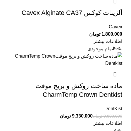
آلژینات کوکس Cavex Alginate CA37
Cavex
تومان
اطلاعات بیشتر
-5%
اتمام موجودی
ماده ساخت روکش و بریج موقت
CharmTemp Crown Dentkist
DentKist
9.330.000
تومان
9.800.000
تومان
اطلاعات بیشتر
-4%