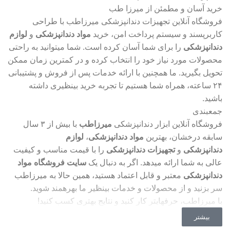
خرید آسان و مطمئن از میرزا طب
فروشگاه آنلاین تجهیزات دندانپزشکی میرزاطب با طراحی
کاربرپسند و سیستم پرداخت امن، خرید
مواد دندانپزشکی
و
لوازم
دندانپزشکی
را برای شما آسان کرده است. شما میتوانید به راحتی
محصولات مورد نیاز خود را انتخاب کرده و در کمترین زمان ممکن
تحویل بگیرید. ما همچنین با ارائه خدمات پس از فروش و پشتیبانی
۲۴ ساعته، همراه شما هستیم تا تجربه خرید بینظیری داشته
باشید.
جمعبندی
فروشگاه آنلاین ابزار دندانپزشکی
میرزاطب
با بیش از ۳ سال
سابقه درخشان، بهترین
مواد دندانپزشکی
،
لوازم
دندانپزشکی
و
تجهیزات دندانپزشکی
را با قیمت مناسب و کیفیت
عالی به شما ارائه میدهد. اگر به دنبال یک
سایت فروشگاه مواد
دندانپزشکی
معتبر و قابل اعتماد هستید، همین حالا به میرزاطب
سر بزنید و از محصولات و خدمات بینظیر ما بهرهمند شوید.
با میرزاطب، حرفهایتر کار کنید و نتایج بهتری کسب کنید!
بیشتر