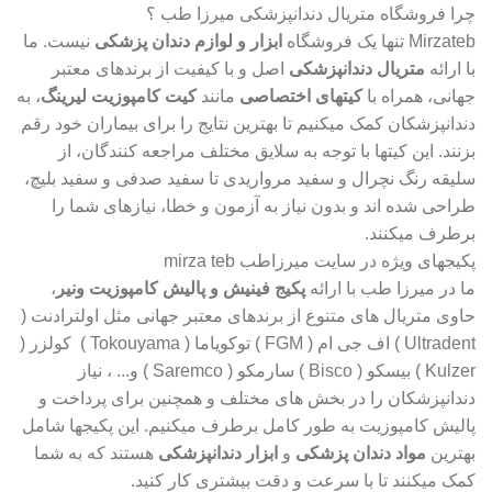
چرا فروشگاه متریال دندانپزشکی میرزا طب ؟
Mirzateb تنها یک فروشگاه
ابزار و لوازم دندان پزشکی
نیست. ما
با ارائه
متریال دندانپزشکی
اصل و با کیفیت از برندهای معتبر
جهانی، همراه با
کیتهای اختصاصی
مانند
کیت کامپوزیت لیرینگ
، به
دندانپزشکان کمک میکنیم تا بهترین نتایج را برای بیماران خود رقم
بزنند. این کیتها با توجه به سلایق مختلف مراجعه کنندگان، از
سلیقه رنگ نچرال و سفید مرواریدی تا سفید صدفی و سفید بلیچ،
طراحی شده اند و بدون نیاز به آزمون و خطا، نیازهای شما را
برطرف میکنند.
پکیجهای ویژه در سایت میرزاطب mirza teb
ما در میرزا طب با ارائه
پکیج فینیش و پالیش کامپوزیت ونیر
،
حاوی متریال های متنوع از برندهای معتبر جهانی مثل اولترادنت (
Ultradent ) اف جی ام ( FGM ) توکویاما ( Tokouyama ) کولزر (
Kulzer ) بیسکو ( Bisco ) سارمکو ( Saremco ) و... ، نیاز
دندانپزشکان را در بخش های مختلف و همچنین برای پرداخت و
پالیش کامپوزیت به طور کامل برطرف میکنیم. این پکیجها شامل
بهترین
مواد دندان پزشکی
و
ابزار دندانپزشکی
هستند که به شما
کمک میکنند تا با سرعت و دقت بیشتری کار کنید.