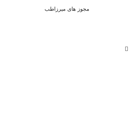
مجوز های میرزاطب
ارسال تمام سفارشات
روزانه توسط
اداره پست و تیپاکس
در
حال انجام هست .
موجودی و قیمت تمام محصولات بروزرسانی شده و قابل ثبت
سفارش هستن .
میرزاطب
محصولات
تخفیف
لیرینگ