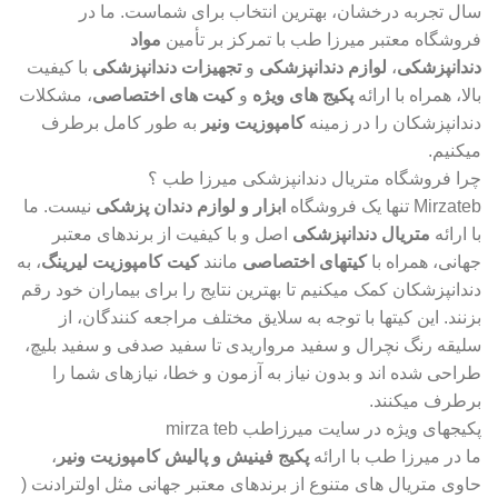
سال تجربه درخشان، بهترین انتخاب برای شماست. ما در
فروشگاه معتبر میرزا طب با تمرکز بر تأمین
مواد
دندانپزشکی
،
لوازم دندانپزشکی
و
تجهیزات دندانپزشکی
با کیفیت
بالا، همراه با ارائه
پکیج های ویژه
و
کیت های اختصاصی
، مشکلات
دندانپزشکان را در زمینه
کامپوزیت ونیر
به طور کامل برطرف
میکنیم.
چرا فروشگاه متریال دندانپزشکی میرزا طب ؟
Mirzateb تنها یک فروشگاه
ابزار و لوازم دندان پزشکی
نیست. ما
با ارائه
متریال دندانپزشکی
اصل و با کیفیت از برندهای معتبر
جهانی، همراه با
کیتهای اختصاصی
مانند
کیت کامپوزیت لیرینگ
، به
دندانپزشکان کمک میکنیم تا بهترین نتایج را برای بیماران خود رقم
بزنند. این کیتها با توجه به سلایق مختلف مراجعه کنندگان، از
سلیقه رنگ نچرال و سفید مرواریدی تا سفید صدفی و سفید بلیچ،
طراحی شده اند و بدون نیاز به آزمون و خطا، نیازهای شما را
برطرف میکنند.
پکیجهای ویژه در سایت میرزاطب mirza teb
ما در میرزا طب با ارائه
پکیج فینیش و پالیش کامپوزیت ونیر
،
حاوی متریال های متنوع از برندهای معتبر جهانی مثل اولترادنت (