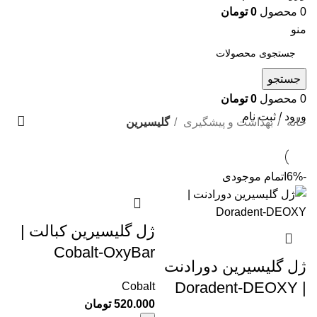
0
محصول
0
تومان
منو
جستجو
0
محصول
0
تومان
ورود / ثبت نام
خانه
بهداشت و پیشگیری
گلیسیرین
-6%
اتمام موجودی
ژل گلیسیرین کبالت |
Cobalt-OxyBar
ژل گلیسیرین دورادنت
| Doradent-DEOXY
Cobalt
520.000
تومان