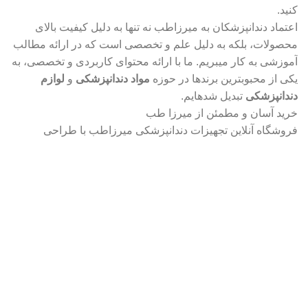
کنید.
اعتماد دندانپزشکان به میرزاطب نه تنها به دلیل کیفیت بالای
محصولات، بلکه به دلیل علم و تخصصی است که در ارائه مطالب
آموزشی به کار میبریم. ما با ارائه محتوای کاربردی و تخصصی، به
یکی از محبوبترین برندها در حوزه
مواد دندانپزشکی
و
لوازم
دندانپزشکی
تبدیل شدهایم.
خرید آسان و مطمئن از میرزا طب
فروشگاه آنلاین تجهیزات دندانپزشکی میرزاطب با طراحی
کاربرپسند و سیستم پرداخت امن، خرید
مواد دندانپزشکی
و
لوازم
دندانپزشکی
را برای شما آسان کرده است. شما میتوانید به راحتی
محصولات مورد نیاز خود را انتخاب کرده و در کمترین زمان ممکن
تحویل بگیرید. ما همچنین با ارائه خدمات پس از فروش و پشتیبانی
۲۴ ساعته، همراه شما هستیم تا تجربه خرید بینظیری داشته
باشید.
جمعبندی
فروشگاه آنلاین ابزار دندانپزشکی
میرزاطب
با بیش از ۳ سال
سابقه درخشان، بهترین
مواد دندانپزشکی
،
لوازم
دندانپزشکی
و
تجهیزات دندانپزشکی
را با قیمت مناسب و کیفیت