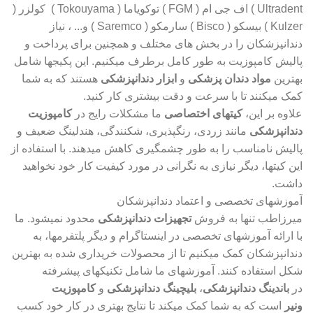
Ultradent ) اف جی ام ( FGM ) توکویاما ( Tokouyama ) کولزر (
Kulzer ) بیسکو ( Bisco ) سارمکو ( Saremco ) و... ، نیاز
دندانپزشکان را در بخش های مختلف و همچنین برای پرداخت و
پالیش کامپوزیت به طور کامل برطرف میکنیم. این پکیجها شامل
بهترین
مواد دندان پزشکی
و
ابزار دندانپزشکی
هستند که به شما
کمک میکنند تا با سرعت و دقت بیشتری کار کنید.
علاوه بر این،
کیتهای اختصاصی
ما مشکلات رایج در
کامپوزیت
دندانپزشکی
مانند زردی، رنگپذیری، شکنندگی، هندلینگ ضعیف و
پالیش نامناسب را به طور چشمگیری کاهش میدهند. با استفاده از
این کیتها، دیگر نیازی به نگرانی در مورد کیفیت کار خود نخواهید
داشت.
آموزشهای تخصصی و اعتماد دندانپزشکان
میرزاطب تنها به فروش
تجهیزات دندانپزشکی
محدود نمیشود. ما
با ارائه آموزشهای تخصصی در اینستاگرام و دیگر پلتفرمها، به
دندانپزشکان کمک میکنیم تا از محصولات خریداری شده به بهترین
شکل استفاده کنند. آموزشهای ما شامل تکنیکهای پیشرفته
در
باندینگ دندانپزشکی
،
بلیچینگ دندانپزشکی
و
کامپوزیت
ونیر
است که به شما کمک میکند تا نتایج بهتری در کار خود کسب