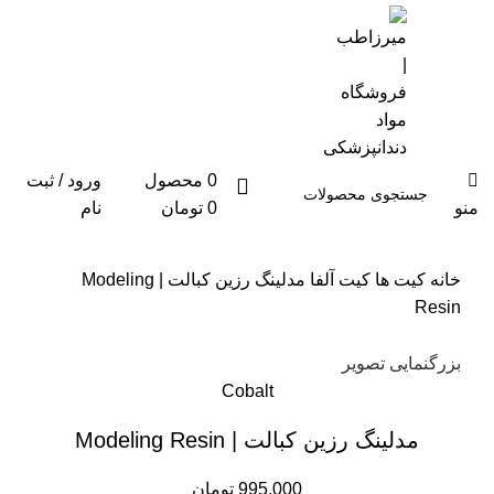
0901-644-8336
0
محصول
ورود / ثبت
منو
0
تومان
نام
خانه
کیت ها
کیت آلفا
مدلینگ رزین کبالت | Modeling
Resin
بزرگنمایی تصویر
Cobalt
مدلینگ رزین کبالت | Modeling Resin
تومان