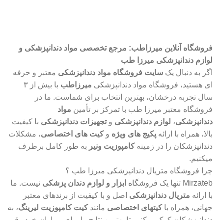
آموزش رایگان در اینستاگرام
پشتیبانی سریع واتساپ
فروشگاه آنلاین میرزاطب: مرجع تخصصی مواد دندانپزشکی و
لوازم دندانپزشکی میرزا طب
اگر به دنبال یک
سایت فروشگاه مواد دندانپزشکی
معتبر و حرفه
ای هستید، فروشگاه مواد دندانپزشکی
میرزاطب
با بیش از ۳
سال تجربه درخشان، بهترین انتخاب برای شماست. ما در
فروشگاه معتبر میرزا طب با تمرکز بر تأمین
مواد
دندانپزشکی
،
لوازم دندانپزشکی
و
تجهیزات دندانپزشکی
با کیفیت
بالا، همراه با ارائه
پکیج های ویژه
و
کیت های اختصاصی
، مشکلات
دندانپزشکان را در زمینه
کامپوزیت ونیر
به طور کامل برطرف
میکنیم.
چرا فروشگاه متریال دندانپزشکی میرزا طب ؟
Mirzateb تنها یک فروشگاه
ابزار و لوازم دندان پزشکی
نیست. ما
با ارائه
متریال دندانپزشکی
اصل و با کیفیت از برندهای معتبر
جهانی، همراه با
کیتهای اختصاصی
مانند
کیت کامپوزیت لیرینگ
، به
دندانپزشکان کمک میکنیم تا بهترین نتایج را برای بیماران خود رقم