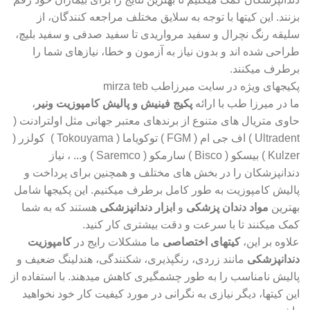
بزنند. این کیتها با توجه به سلایق مختلف مراجعه کنندگان، از
سلیقه رنگ نچرال و سفید مرواریدی تا سفید صدفی و سفید بلیچ،
طراحی شده اند و بدون نیاز به آزمون و خطا، نیازهای شما را
برطرف میکنند.
پکیجهای ویژه در سایت میرزاطب mirza teb
ما در میرزا طب با ارائه
پکیج فینیش و پالیش کامپوزیت ونیر
،
حاوی متریال های متنوع از برندهای معتبر جهانی مثل اولترادنت (
Ultradent ) اف جی ام ( FGM ) توکویاما ( Tokouyama ) کولزر (
Kulzer ) بیسکو ( Bisco ) سارمکو ( Saremco ) و... ، نیاز
دندانپزشکان را در بخش های مختلف و همچنین برای پرداخت و
پالیش کامپوزیت به طور کامل برطرف میکنیم. این پکیجها شامل
بهترین
مواد دندان پزشکی
و
ابزار دندانپزشکی
هستند که به شما
کمک میکنند تا با سرعت و دقت بیشتری کار کنید.
علاوه بر این،
کیتهای اختصاصی
ما مشکلات رایج در
کامپوزیت
دندانپزشکی
مانند زردی، رنگپذیری، شکنندگی، هندلینگ ضعیف و
پالیش نامناسب را به طور چشمگیری کاهش میدهند. با استفاده از
این کیتها، دیگر نیازی به نگرانی در مورد کیفیت کار خود نخواهید