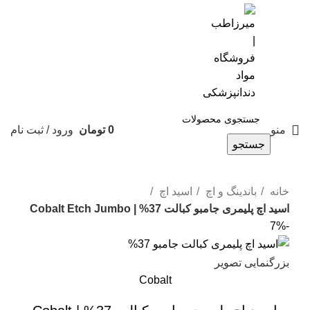
0901-644-8336
منو
0
تومان
ورود / ثبت نام
جستجو
خانه
باندینگ و اچ
اسید اچ
اسید اچ پلیمری جامبو کبالت 37% | Cobalt Etch Jumbo
-7%
بزرگنمایی تصویر
Cobalt