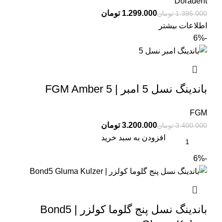
Doradent
1.299.000
تومان
1.395.000
تومان
اطلاعات بیشتر
-6%
باندینگ نسل 5 امبر | FGM Amber 5
FGM
3.200.000
تومان
3.400.000
تومان
افزودن به سبد خرید
-6%
باندینگ نسل پنج گلوما کولزر | Bond5