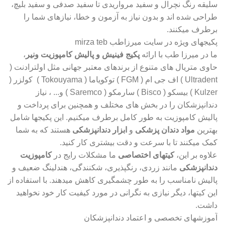
سلیقه رنگ نچرال و سفید مرواریدی تا سفید صدفی و سفید بلیچ،
طراحی شده اند و بدون نیاز به آزمون و خطا، نیازهای شما را
برطرف میکنند.
پکیجهای ویژه در سایت میرزاطب mirza teb
ما در میرزا طب با ارائه
پکیج فینیش و پالیش کامپوزیت ونیر
،
حاوی متریال های متنوع از برندهای معتبر جهانی مثل اولترادنت (
Ultradent ) اف جی ام ( FGM ) توکویاما ( Tokouyama ) کولزر (
Kulzer ) بیسکو ( Bisco ) سارمکو ( Saremco ) و... ، نیاز
دندانپزشکان را در بخش های مختلف و همچنین برای پرداخت و
پالیش کامپوزیت به طور کامل برطرف میکنیم. این پکیجها شامل
بهترین
مواد دندان پزشکی
و
ابزار دندانپزشکی
هستند که به شما
کمک میکنند تا با سرعت و دقت بیشتری کار کنید.
علاوه بر این،
کیتهای اختصاصی
ما مشکلات رایج در
کامپوزیت
دندانپزشکی
مانند زردی، رنگپذیری، شکنندگی، هندلینگ ضعیف و
پالیش نامناسب را به طور چشمگیری کاهش میدهند. با استفاده از
این کیتها، دیگر نیازی به نگرانی در مورد کیفیت کار خود نخواهید
داشت.
آموزشهای تخصصی و اعتماد دندانپزشکان