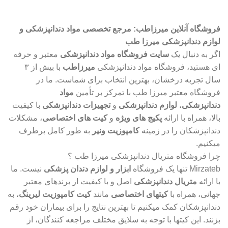
پشتیبانی سریع واتساپ
فروشگاه آنلاین میرزاطب: مرجع تخصصی مواد دندانپزشکی و
لوازم دندانپزشکی میرزا طب
اگر به دنبال یک
سایت فروشگاه مواد دندانپزشکی
معتبر و حرفه
ای هستید، فروشگاه مواد دندانپزشکی
میرزاطب
با بیش از ۳
سال تجربه درخشان، بهترین انتخاب برای شماست. ما در
فروشگاه معتبر میرزا طب با تمرکز بر تأمین
مواد
دندانپزشکی
،
لوازم دندانپزشکی
و
تجهیزات دندانپزشکی
با کیفیت
بالا، همراه با ارائه
پکیج های ویژه
و
کیت های اختصاصی
، مشکلات
دندانپزشکان را در زمینه
کامپوزیت ونیر
به طور کامل برطرف
میکنیم.
چرا فروشگاه متریال دندانپزشکی میرزا طب ؟
Mirzateb تنها یک فروشگاه
ابزار و لوازم دندان پزشکی
نیست. ما
با ارائه
متریال دندانپزشکی
اصل و با کیفیت از برندهای معتبر
جهانی، همراه با
کیتهای اختصاصی
مانند
کیت کامپوزیت لیرینگ
، به
دندانپزشکان کمک میکنیم تا بهترین نتایج را برای بیماران خود رقم
بزنند. این کیتها با توجه به سلایق مختلف مراجعه کنندگان، از