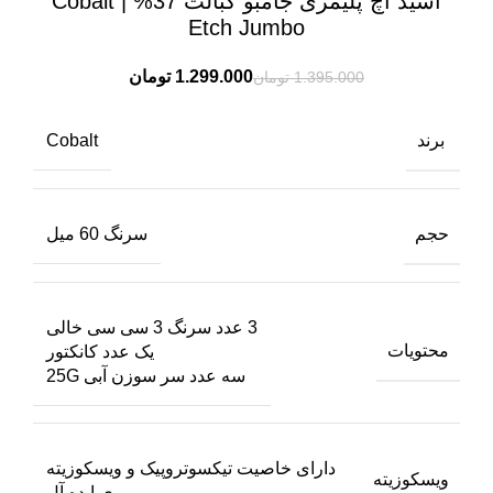
اسید اچ پلیمری جامبو کبالت 37% | Cobalt
Etch Jumbo
1.299.000
تومان
1.395.000
تومان
برند
Cobalt
حجم
سرنگ 60 میل
3 عدد سرنگ 3 سی سی خالی
محتویات
یک عدد کانکتور
سه عدد سر سوزن آبی 25G
دارای خاصیت تیکسوتروپیک و ویسکوزیته
ویسکوزیته
ی ایده آل