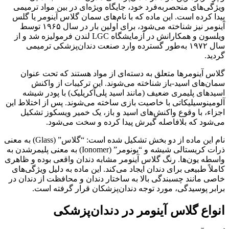
ویژگی‌های منحصربه‌فرد خود، جایگاه ویژه‌ای در بین مواد ترمیمی
پیدا کرده است. این ماده که با نام‌های سمان گلاس آینومر یا گلس
آینومر نیز شناخته می‌شود، برای اولین بار در سال ۱۹۶۵ توسط
ویلسون و همکارانش در آزمایشگاه LGC لندن فرمولیزه شد و از
سال ۱۹۷۲ به‌طور گسترده وارد صنعت دندان‌پزشکی ترمیمی
گردید
.
گلاس آینومرها متعلق به دسته‌ای از مواد هستند که تحت عنوان
سمان‌های اسید-باز شناخته می‌شوند. این ترکیبات از واکنش
اسیدهای پلیمری ضعیف (مانند اسید پلی‌آکریلیک) با پودر شیشه
آلومینوسیلیکاتی با خاصیت بازی ساخته می‌شوند
. پس از اختلاط این
اجزاء، با وقوع واکنش‌های اسید و باز، یک خمیر ویسکوز تشکیل
می‌شود که بلافاصله گیرش پیدا کرده و سخت می‌شود
.
نام این ماده از دو بخش تشکیل شده است: “گلاس” (Glass) به معنی
ذرات کریستالی شیشه و “یونومر” (Ionomer) به معنی پلیمرشدن به
واسطه یون‌ها
. رنگ گلاس آینومر مشابه دندان واقعی بوده و ظاهری
کاملاً طبیعی برای دندان ایجاد می‌کند
. این ماده به دلیل ویژگی‌های
خاصی مانند چسبندگی بالا به ساختار دندان و محافظت از دندان در
برابر پوسیدگی، مورد توجه دندان‌پزشکان قرار گرفته است
.
انواع گلاس آینومر در دندان‌پزشکی