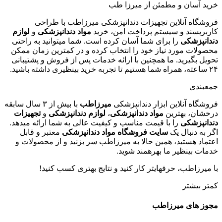
خرید آسان و مطمئن از میرزا طب
فروشگاه آنلاین تجهیزات دندانپزشکی میرزاطب با طراحی
کاربرپسند و سیستم پرداخت امن، خرید
مواد دندانپزشکی
و
لوازم
دندانپزشکی
را برای شما آسان کرده است. شما میتوانید به راحتی
محصولات مورد نیاز خود را انتخاب کرده و در کمترین زمان ممکن
تحویل بگیرید. ما همچنین با ارائه خدمات پس از فروش و پشتیبانی
۲۴ ساعته، همراه شما هستیم تا تجربه خرید بینظیری داشته باشید.
جمعبندی
فروشگاه آنلاین ابزار دندانپزشکی
میرزاطب
با بیش از ۳ سال سابقه
درخشان، بهترین
مواد دندانپزشکی
،
لوازم دندانپزشکی
و
تجهیزات
دندانپزشکی
را با قیمت مناسب و کیفیت عالی به شما ارائه میدهد.
اگر به دنبال یک
سایت فروشگاه مواد دندانپزشکی
معتبر و قابل
اعتماد هستید، همین حالا به میرزاطب سر بزنید و از محصولات و
خدمات بینظیر ما بهرهمند شوید.
با میرزاطب، حرفهایتر کار کنید و نتایج بهتری کسب کنید!
کمتر
بیشتر
مجوز های میرزاطب