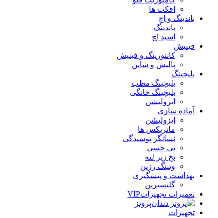
افکت ها
باندینگ و اچ
باندینگ
اسید اچ
فینیش
کانتورینگ و فینیش
پالیش و شاین
بلیچینگ
بلیچینگ مطب
بلیچینگ خانگی
ایزولیشن
آماده سازی
ایزولیشن
ماتریکس ها
نشانگر پوسیدگی
بی حسی
نخ زیر لثه
وتینگ رزین
بهداشت و پیشگیری
گلیسیرین
تعمیرات تجهیزات
VIP
پروتز
تجهیزات