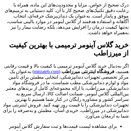
درک صحیح از خواص، مزایا و محدودیت‌های این ماده، همراه با
رعایت دقیق تکنیک‌های صحیح کار با آن، کلید دستیابی به ترمیم‌های
موفق و پایدار است. به‌عنوان یک دندان‌پزشک حرفه‌ای، انتخاب
آگاهانه و استفاده هدفمند از گلاس آینومر در موارد بالینی مناسب،
نه‌تنها کیفیت درمان را افزایش می‌دهد، بلکه رضایت بیمار را نیز
به‌همراه خواهد داشت.
خرید گلاس آینومر ترمیمی با بهترین کیفیت
از میرزاطب
اگر به‌دنبال خرید گلاس آینومر ترمیمی با کیفیت بالا و قیمت رقابتی
هستید،
فروشگاه اینترنتی میرزاطب
(
mirzateb.com
)
به‌عنوان یک
مرکز تخصصی تجهیزات دندانپزشکی، انتخابی مطمئن برای تأمین
مواد و لوازم دندانپزشکی مطب شماست. ما در فروشگاه مواد
دندانپزشکی میرزاطب، با ارائه مجموعه‌ای کامل از برندهای معتبر
بین‌المللی گلاس آینومر، ضمانت اصالت کالا، ارسال سریع به
سراسر کشور و مشاوره رایگان در کنار شما هستیم تا بهترین
تجهیزات دندانپزشکی را با قیمت روز تهیه کنید. فروش اینترنتی مواد
دندانپزشکی در میرزاطب، خریدی آسان، مطمئن و به‌صرفه را برای
شما به ارمغان می‌آورد.
برای مشاهده لیست قیمت‌ها و ثبت سفارش گلاس آینومر