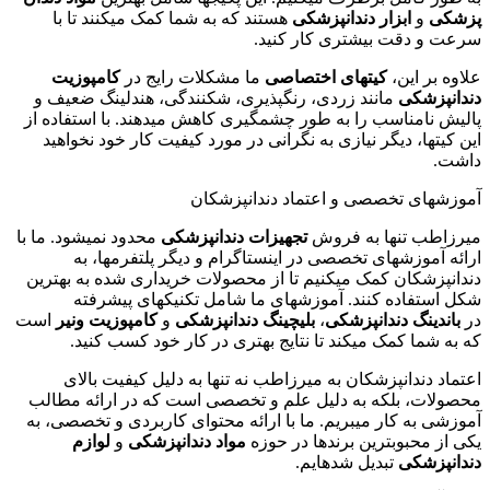
پزشکی
و
ابزار دندانپزشکی
هستند که به شما کمک میکنند تا با
سرعت و دقت بیشتری کار کنید.
علاوه بر این،
کیتهای اختصاصی
ما مشکلات رایج در
کامپوزیت
دندانپزشکی
مانند زردی، رنگپذیری، شکنندگی، هندلینگ ضعیف و
پالیش نامناسب را به طور چشمگیری کاهش میدهند. با استفاده از
این کیتها، دیگر نیازی به نگرانی در مورد کیفیت کار خود نخواهید
داشت.
آموزشهای تخصصی و اعتماد دندانپزشکان
میرزاطب تنها به فروش
تجهیزات دندانپزشکی
محدود نمیشود. ما با
ارائه آموزشهای تخصصی در اینستاگرام و دیگر پلتفرمها، به
دندانپزشکان کمک میکنیم تا از محصولات خریداری شده به بهترین
شکل استفاده کنند. آموزشهای ما شامل تکنیکهای پیشرفته
در
باندینگ دندانپزشکی
،
بلیچینگ دندانپزشکی
و
کامپوزیت ونیر
است
که به شما کمک میکند تا نتایج بهتری در کار خود کسب کنید.
اعتماد دندانپزشکان به میرزاطب نه تنها به دلیل کیفیت بالای
محصولات، بلکه به دلیل علم و تخصصی است که در ارائه مطالب
آموزشی به کار میبریم. ما با ارائه محتوای کاربردی و تخصصی، به
یکی از محبوبترین برندها در حوزه
مواد دندانپزشکی
و
لوازم
دندانپزشکی
تبدیل شدهایم.