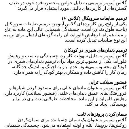
گلاس آینومر ترمیمی به دلیل خواص منحصربه‌فرد خود، در طیف
گسترده‌ای از کاربردهای بالینی مورد استفاده قرار می‌گیرد
:
ترمیم ضایعات سرویکال (کلاس V)
یکی از رایج‌ترین کاربردهای گلاس آینومر، ترمیم ضایعات سرویکال
(ناحیه طوق دندان) است. چسبندگی شیمیایی عالی این ماده به عاج
و مینا، همراه با رهایش فلوراید، آن را به گزینه‌ای ایده‌آل برای ترمیم
این نوع ضایعات تبدیل کرده است
.
ترمیم دندان‌های شیری در کودکان
گلاس آینومر به دلیل سهولت کاربرد، چسبندگی مناسب و رهایش
فلوراید، یکی از محبوب‌ترین مواد برای ترمیم دندان‌های شیری در
کودکان محسوب می‌شود
. عدم نیاز به اچینگ و باندینگ جداگانه،
زمان کار را کاهش داده و همکاری بهتر کودک را به همراه دارد.
فیشور سیلانت تراپی
گلاس آینومر به‌عنوان ماده‌ای عالی برای مسدود کردن شیارها و
فرورفتگی‌های عمیق دندان‌های خلفی (فیشور سیلانت) کاربرد دارد
.
رهایش فلوراید از این ماده، محافظت طولانی‌مدت‌تری در برابر
پوسیدگی ایجاد می‌کند.
سمان‌کردن پروتزهای ثابت
گلاس آینومر به‌عنوان یک سمان چسباننده برای سمان‌کردن
روکش‌ها، بریج‌ها، اینله و اونله استفاده می‌شود
. چسبندگی شیمیایی