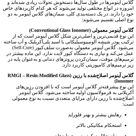
گلاس آینومرها در طول سال‌ها دستخوش تحولات زیادی شده‌اند و
امروزه در انواع مختلفی تولید می‌شوند که هر کدام کاربردهای خاص
خود را دارند. در یک دسته‌بندی کلی، سمان‌های گلاس آینومر به دو
نوع اصلی تقسیم می‌شوند
:
گلاس آینومر معمولی (Conventional Glass Ionomer)
این نوع قدیمی‌ترین و اصلی‌ترین شکل گلاس آینومر است که از
ترکیب پودر شیشه آلومینوسیلیکاتی با اسید پلی‌آکریلیک و آب ساخته
می‌شود. گلاس آینومر معمولی به‌صورت سلف‌کیور (Self-Cure)
عمل می‌کند و نیازی به دستگاه کیور لایت ندارد. این ماده بیشتر در
ترمیم‌های موقت، سمان‌کردن پروتزهای دندانی و به‌عنوان پایه در
زیر ترمیم‌های کامپوزیتی کاربرد دارد
.
گلاس آینومر اصلاح‌شده با رزین (RMGI – Resin-Modified Glass
Ionomer)
این نوع پیشرفته‌تر گلاس آینومر است که با افزودن رزین‌های
آکریلاتی به فرمولاسیون اولیه ساخته می‌شود. گلاس آینومر
اصلاح‌شده با رزین دارای مزایای متعددی نسبت به نوع معمولی
است
:
رهایش بیشتر و بهتر فلوراید
استحکام مکانیکی بالاتر
میزان حلالیت کمتر در محیط دهان