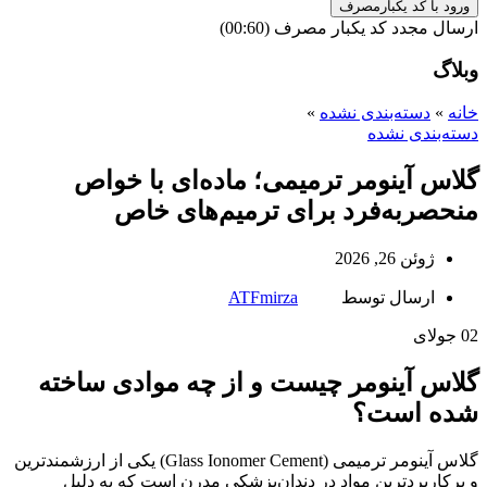
ورود با کد یکبارمصرف
ارسال مجدد کد یکبار مصرف
(00:
60
)
وبلاگ
خانه
»
دسته‌بندی نشده
»
دسته‌بندی نشده
گلاس آینومر ترمیمی؛ ماده‌ای با خواص
منحصربه‌فرد برای ترمیم‌های خاص
ژوئن 26, 2026
ارسال توسط
ATFmirza
02
جولای
گلاس آینومر چیست و از چه موادی ساخته
شده است؟
گلاس آینومر ترمیمی (Glass Ionomer Cement) یکی از ارزشمندترین
و پرکاربردترین مواد در دندان‌پزشکی مدرن است که به دلیل