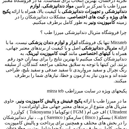
تجربه درخشان، بهترین انتخاب برای شماست. ما در فروشگاه معتبر
میرزا طب با تمرکز بر تأمین
مواد دندانپزشکی
،
لوازم
دندانپزشکی
و
تجهیزات دندانپزشکی
با کیفیت بالا، همراه با ارائه
پکیج
های ویژه
و
کیت های اختصاصی
، مشکلات دندانپزشکان را در
زمینه
کامپوزیت ونیر
به طور کامل برطرف میکنیم.
چرا فروشگاه متریال دندانپزشکی میرزا طب ؟
Mirzateb تنها یک فروشگاه
ابزار و لوازم دندان پزشکی
نیست. ما با
ارائه
متریال دندانپزشکی
اصل و با کیفیت از برندهای معتبر جهانی،
همراه با
کیتهای اختصاصی
مانند
کیت کامپوزیت لیرینگ
، به
دندانپزشکان کمک میکنیم تا بهترین نتایج را برای بیماران خود رقم
بزنند. این کیتها با توجه به سلایق مختلف مراجعه کنندگان، از سلیقه
رنگ نچرال و سفید مرواریدی تا سفید صدفی و سفید بلیچ، طراحی
شده اند و بدون نیاز به آزمون و خطا، نیازهای شما را برطرف
میکنند.
پکیجهای ویژه در سایت میرزاطب mirza teb
ما در میرزا طب با ارائه
پکیج فینیش و پالیش کامپوزیت ونیر
، حاوی
متریال های متنوع از برندهای معتبر جهانی مثل اولترادنت (
Ultradent ) اف جی ام ( FGM ) توکویاما ( Tokouyama ) کولزر (
Kulzer ) بیسکو ( Bisco ) سارمکو ( Saremco ) و... ، نیاز دندانپزشکان
را در بخش های مختلف و همچنین برای پرداخت و پالیش کامپوزیت
به طور کامل برطرف میکنیم. این پکیجها شامل بهترین
مواد دندان