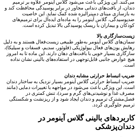
می‌کنند
. این ویژگی باعث می‌شود گلاس آینومر علاوه بر ترمیم
دندان، از بافت‌های دندانی مجاور در برابر پوسیدگی محافظت کند و
به بازسازی مینای دمینرالیزه شده کمک نماید
. این خاصیت
ضدپوسیدگی، گلاس آینومر را به ماده‌ای ایده‌آل برای ترمیم‌های
کودکان و بیماران با ریسک پوسیدگی بالا تبدیل کرده است.
زیست‌سازگاری بالا
سمان‌های گلاس آینومر به‌طور طبیعی زیست‌فعال هستند و به دلیل
رهایش یون‌های فعال بیولوژیکی (فلوئور، سدیم، فسفات و سیلیکا)،
سازگاری بسیار خوبی با بافت‌های دهان دارند
. این ماده تا به امروز
هیچ عوارض جانبی قابل‌توجهی در استفاده‌های بالینی نشان نداده
است
.
ضریب انبساط حرارتی مشابه دندان
ضریب انبساط حرارتی گلاس آینومر بسیار نزدیک به ساختار دندان
است. این ویژگی باعث می‌شود در مواجهه با تغییرات دمایی (مانند
مصرف غذا و نوشیدنی‌های گرم و سرد)، تنش کمتری در
فصل‌مشترک ترمیم و دندان ایجاد شود و از ریزنشت و شکستگی
ترمیم جلوگیری گردد.
کاربردهای بالینی گلاس آینومر در
دندان‌پزشکی